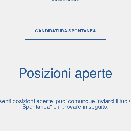
Risultati
ricerca
ruolo
0
CANDIDATURA SPONTANEA
Posizioni aperte
enti posizioni aperte, puoi comunque inviarci il tuo
Spontanea" o
riprovare in seguito.