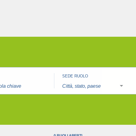
SEDE RUOLO
Città,
stato,
paese
0 RUOLI APERTI