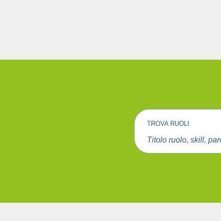
Ricerca
ruoli
-
Sito
Carriere
BiBanca
Carriere
TROVA RUOLI
Titolo
ruolo,
skill,
parola
chiave